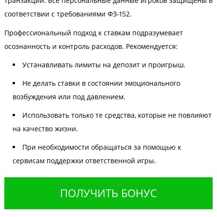
транзакций. Все персональные данные игроков защищены в
соответствии с требованиями ФЗ-152.
Профессиональный подход к ставкам подразумевает
осознанность и контроль расходов. Рекомендуется:
Устанавливать лимиты на депозит и проигрыш.
Не делать ставки в состоянии эмоционального
возбуждения или под давлением.
Использовать только те средства, которые не повлияют
на качество жизни.
При необходимости обращаться за помощью к
сервисам поддержки ответственной игры.
ПОЛУЧИТЬ БОНУС