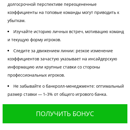
долгосрочной перспективе переоцененные
коэффициенты на топовые команды могут приводить к
убыткам.
Изучайте историю личных встреч, мотивацию команд
и текущую форму игроков.
Следите за движением линии: резкое изменение
коэффициентов зачастую указывает на инсайдерскую
информацию или крупные ставки со стороны
профессиональных игроков.
Не забывайте о банкролл-менеджменте: оптимальный
размер ставки — 1–3% от общего игрового банка.
ПОЛУЧИТЬ БОНУС