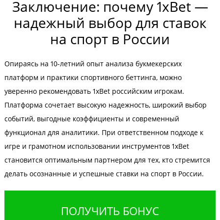
Заключение: почему 1xBet —
надежный выбор для ставок
на спорт в России
Опираясь на 10-летний опыт анализа букмекерских
платформ и практики спортивного беттинга, можно
уверенно рекомендовать 1xBet российским игрокам.
Платформа сочетает высокую надежность, широкий выбор
событий, выгодные коэффициенты и современный
функционал для аналитики. При ответственном подходе к
игре и грамотном использовании инструментов 1xBet
становится оптимальным партнером для тех, кто стремится
делать осознанные и успешные ставки на спорт в России.
ПОЛУЧИТЬ БОНУС