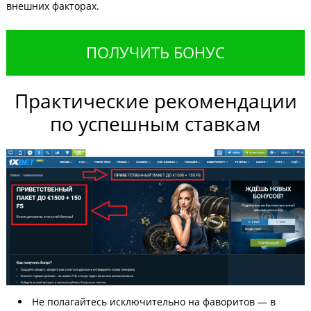
внешних факторах.
ПОЛУЧИТЬ БОНУС
Практические рекомендации
по успешным ставкам
Не полагайтесь исключительно на фаворитов — в