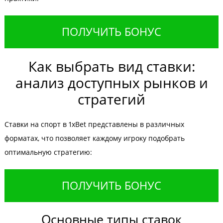
ПОЛУЧИТЬ БОНУС
Как выбрать вид ставки:
анализ доступных рынков и
стратегий
Ставки на спорт в 1xBet представлены в различных
форматах, что позволяет каждому игроку подобрать
оптимальную стратегию:
ПОЛУЧИТЬ БОНУС
Основные типы ставок