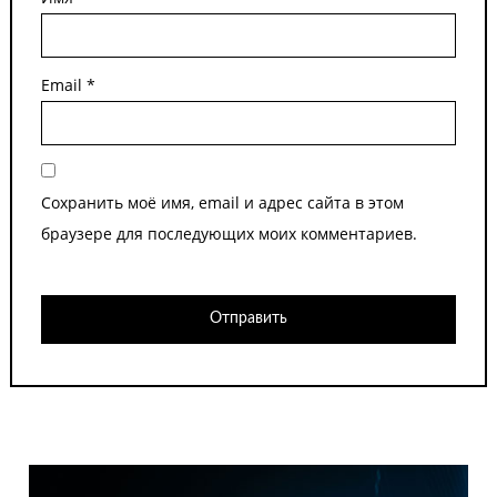
Email
*
Сохранить моё имя, email и адрес сайта в этом
браузере для последующих моих комментариев.